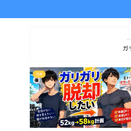
―
ガ
日常