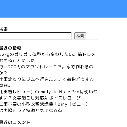
検索
検索
最近の投稿
52kgのガリガリ体型から変わりたい。筋トレを
始めることにした
毎日200円のマウントレーニア。家で作れるの
か？
仕事終わりにジムへ行きたい。で荷物どうする
問題。
【実機レビュー】Comulytic Note Proは使いや
すい？文字起こし対応AIボイスレコーダー
工事不要の小型衣類乾燥機「Biny（ビニー）」
は実際どう？特徴と気になる点
最近のコメント