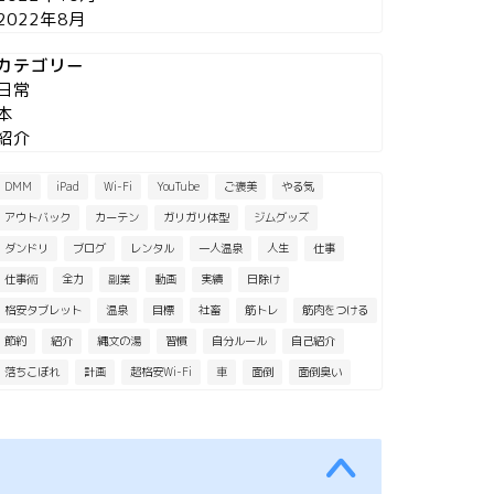
2022年8月
カテゴリー
日常
本
紹介
DMM
iPad
Wi-Fi
YouTube
ご褒美
やる気
アウトバック
カーテン
ガリガリ体型
ジムグッズ
ダンドリ
ブログ
レンタル
一人温泉
人生
仕事
仕事術
全力
副業
動画
実績
日除け
格安タブレット
温泉
目標
社畜
筋トレ
筋肉をつける
節約
紹介
縄文の湯
習慣
自分ルール
自己紹介
落ちこぼれ
計画
超格安Wi-Fi
車
面倒
面倒臭い