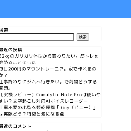
検索
検索
最近の投稿
52kgのガリガリ体型から変わりたい。筋トレを
始めることにした
毎日200円のマウントレーニア。家で作れるの
か？
仕事終わりにジムへ行きたい。で荷物どうする
問題。
【実機レビュー】Comulytic Note Proは使いや
すい？文字起こし対応AIボイスレコーダー
工事不要の小型衣類乾燥機「Biny（ビニー）」
は実際どう？特徴と気になる点
最近のコメント