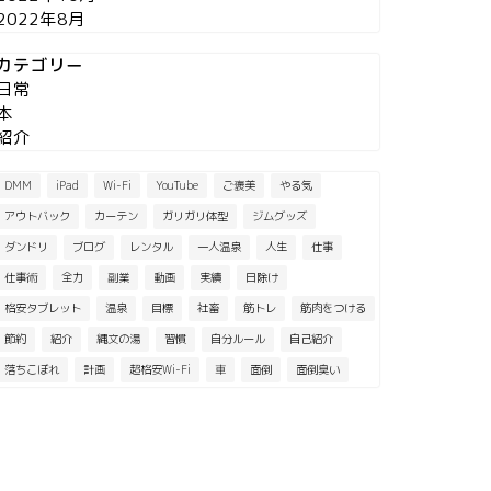
2022年8月
カテゴリー
日常
本
紹介
DMM
iPad
Wi-Fi
YouTube
ご褒美
やる気
アウトバック
カーテン
ガリガリ体型
ジムグッズ
ダンドリ
ブログ
レンタル
一人温泉
人生
仕事
仕事術
全力
副業
動画
実績
日除け
格安タブレット
温泉
目標
社畜
筋トレ
筋肉をつける
節約
紹介
縄文の湯
習慣
自分ルール
自己紹介
落ちこぼれ
計画
超格安Wi-Fi
車
面倒
面倒臭い