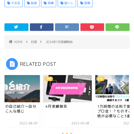
やる気
副業
実績
筋トレ
習慣
HOME
日常
2024年1月実績報告
RELATED POST
日常
日常
めての自己紹介〜自分
4月実績報告
1万時間の法則で誰
人生こんな感じ
プロ並！？ものすご
悟が必要なこと3選
2022-08-09
2023-05-08
2022-0