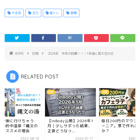
やる気
全力
筋トレ
習慣
HOME
日常
2024年 今年の目標！！！1年後に答え合わせ
RELATED POST
日常
日常
馬の後に行けちゃう
【InBody公開】2026年1
毎日200円のマウン
場の府中温泉「縄文の
月｜少しサボった結果、
ーニア。家で作れる
」オススメの理由
正直どうなっ...
か？
2022-08-10
2026-01-17
2026-0